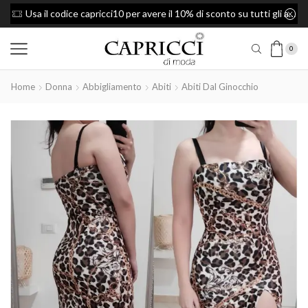
Usa il codice capricci10 per avere il 10% di sconto su tutti gli articoli
Spedizione Gratis per ordini superiori a 49
0
Home
Donna
Abbigliamento
Abiti
Abiti Dal Ginocchio