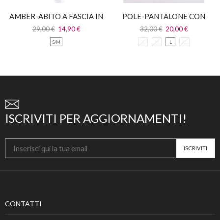
AMBER-ABITO A FASCIA IN
POLE-PANTALONE CON
PIZZO CON CODA IN
FIOCCHI E INSERTI
29,00
€
14,90
€
32,00
€
20,00
€
CHIFFON
LEOPARDATI
S/M
S
M
L
XL
ISCRIVITI PER AGGIORNAMENTI!
CONTATTI