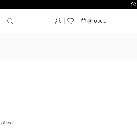
0,00
€
0
i piace!