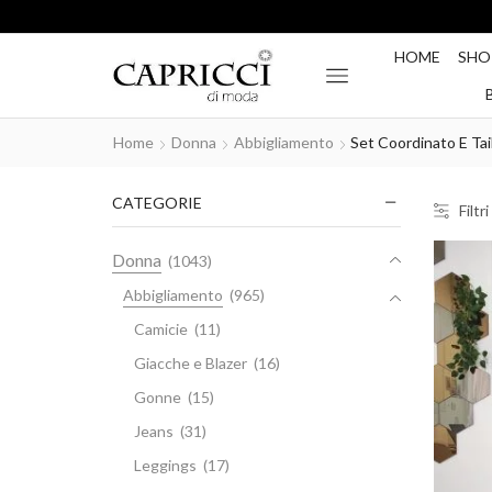
HOME
SHO
Home
Donna
Abbigliamento
Set Coordinato E Tai
CATEGORIE
Filtri
Donna
(1043)
Abbigliamento
(965)
Camicie
(11)
Giacche e Blazer
(16)
Gonne
(15)
Jeans
(31)
Leggings
(17)