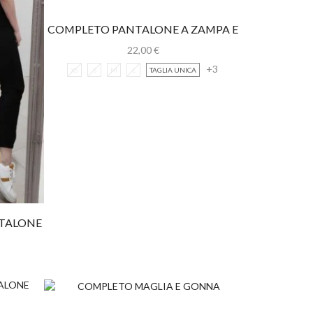
COMPLETO PANTALONE A ZAMPA E
TOP
22,00
€
+3
XS
S
M
L
TAGLIA UNICA
NTALONE