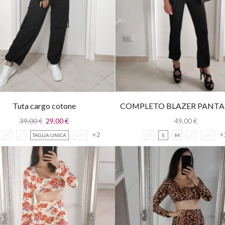
Tuta cargo cotone
COMPLETO BLAZER PANTA
TOP
39,00
€
29,00
€
49,00
€
+2
+
M
L
TAGLIA UNICA
S/M
XS
S
M
L
S/M