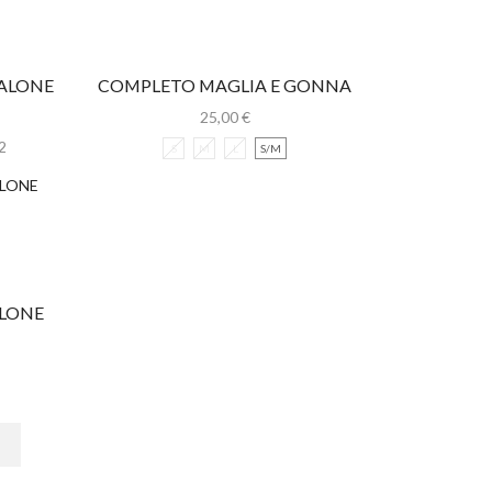
ALONE
COMPLETO MAGLIA E GONNA
25,00
€
2
S
M
L
S/M
ALONE