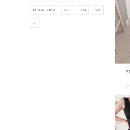
TAGLIA UNICA
XS/S
S/M
M/L
XL
S
XS