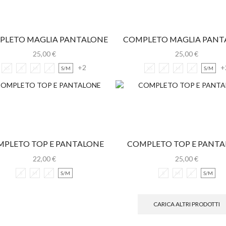
PLETO MAGLIA PANTALONE
COMPLETO MAGLIA PANT
MORBIDO
MORBIDO
25,00
€
25,00
€
+2
+
XS
S
M
L
S/M
XS
S
M
L
S/M
PLETO TOP E PANTALONE
COMPLETO TOP E PANT
22,00
€
25,00
€
S
M
L
S/M
S
M
L
S/M
CARICA ALTRI PRODOTTI