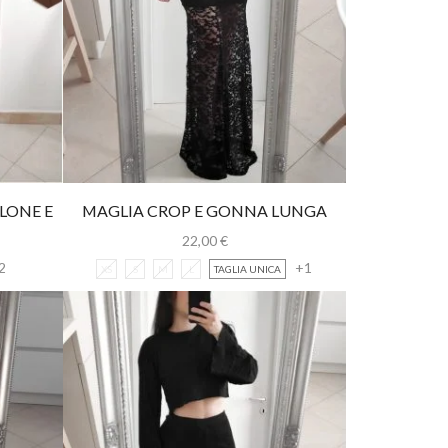
LONE E
MAGLIA CROP E GONNA LUNGA
22,00
€
2
+1
XS
S
M
L
TAGLIA UNICA