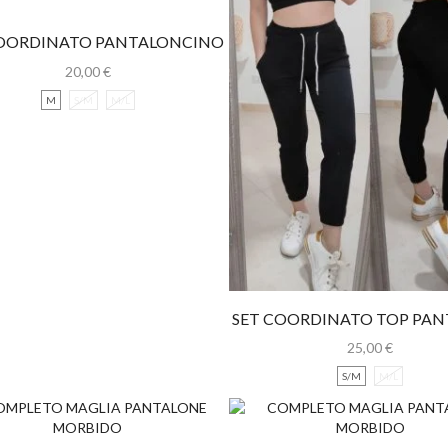
COORDINATO PANTALONCINO
TOP
20,00
€
M
S/M
M/L
SET COORDINATO TOP PA
25,00
€
S/M
M/L