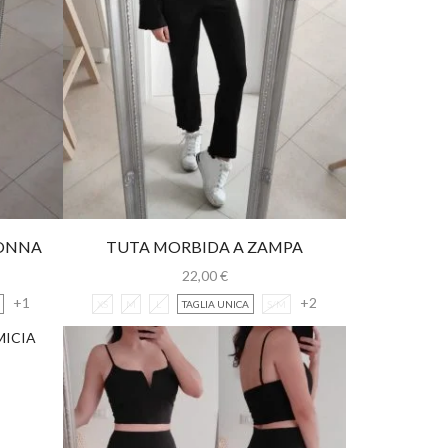
GONNA
TUTA MORBIDA A ZAMPA
22,00
€
+1
+2
XS
M
L
TAGLIA UNICA
S/M