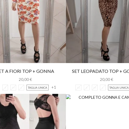
ET A FIORI TOP + GONNA
SET LEOPADATO TOP + 
LONGUETTE
LONGUETTE
20,00
€
20,00
€
+1
S
M
L
TAGLIA UNICA
XS
S
M
L
TAGLIA UNICA