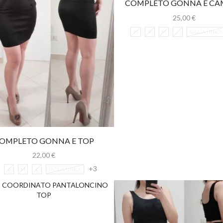
COMPLETO GONNA E CA
25,00
€
XS
S
M
L
TAGLIA UNICA
OMPLETO GONNA E TOP
22,00
€
+3
S
M
L
TAGLIA UNICA