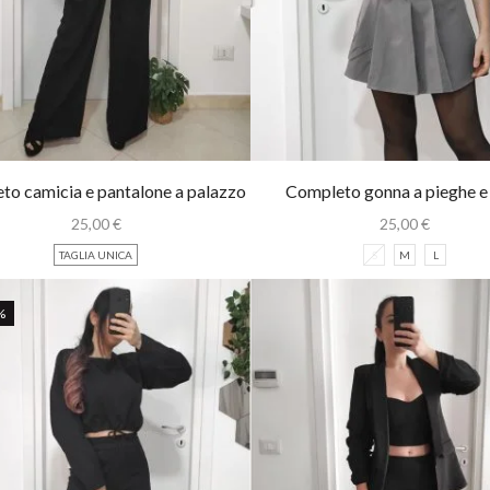
to camicia e pantalone a palazzo
Completo gonna a pieghe e 
25,00
€
25,00
€
TAGLIA UNICA
S
M
L
%