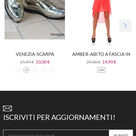
VENEZIA-SCARPA
AMBER-ABITO A FASCIA IN
STRINGATA ORO
PIZZO CON CODA IN
24,90
€
10,00
€
29,00
€
14,90
€
CHIFFON
36
37
38
39
40
S/M
ISCRIVITI PER AGGIORNAMENTI!