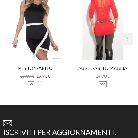
PEYTON-ABITO
AUREL-ABITO MAGLIA
ASIMMETRICO
LUNGA CON PIZZO
29,00
€
19,90
€
24,90
€
GIROMANICA
XS
S
S/M
ISCRIVITI PER AGGIORNAMENTI!