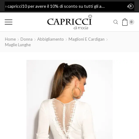
ce capricci10 per avere il 10% di sconto su tutti gli articoli
Spedizione Gratis per ordini superiori a 49€
0
Home
Donna
Abbigliamento
Maglioni E Cardigan
Maglie Lunghe