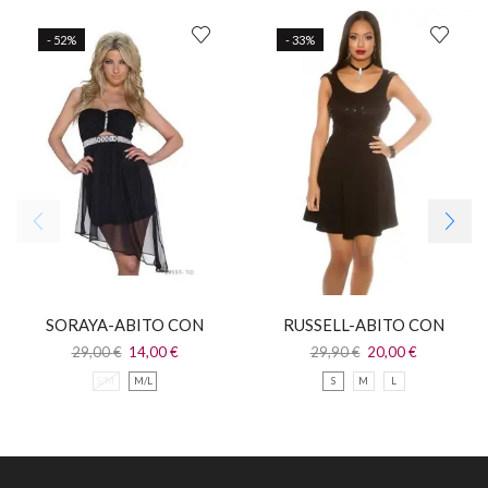
- 52%
- 33%
SORAYA-ABITO CON
RUSSELL-ABITO CON
STRASS
CORPETTO IN PAILLETTES
29,00
€
14,00
€
29,90
€
20,00
€
S/M
M/L
S
M
L