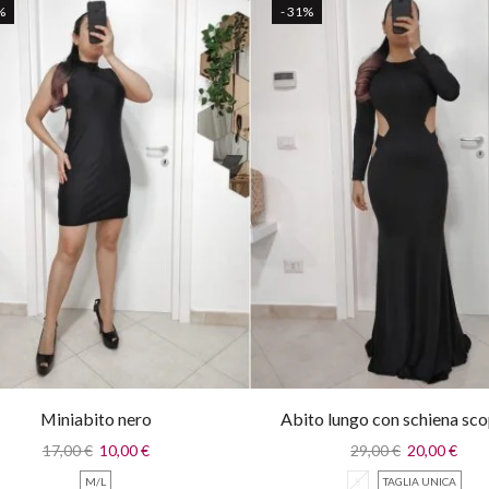
%
- 31%
Miniabito nero
Abito lungo con schiena sc
17,00
€
10,00
€
29,00
€
20,00
€
M/L
S
TAGLIA UNICA