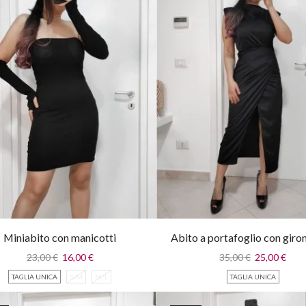
Miniabito con manicotti
Abito a portafoglio con gir
ampio
23,00
€
16,00
€
35,00
€
25,00
€
TAGLIA UNICA
S/M
M/L
TAGLIA UNICA