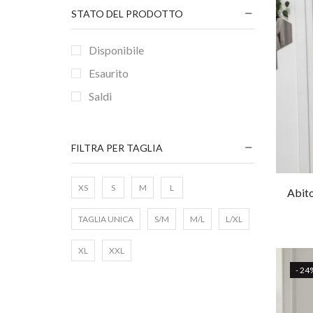
STATO DEL PRODOTTO
Disponibile
Esaurito
Saldi
FILTRA PER TAGLIA
XS
S
M
L
Abito
TAGLIA UNICA
S/M
M/L
L/XL
XL
XXL
- 24