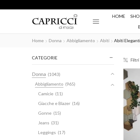
HOME
SHO
Home
Donna
Abbigliamento
Abiti
Abiti Elegant
CATEGORIE
Filtri
Donna
(1043)
Abbigliamento
(965)
Camicie
(11)
Giacche e Blazer
(16)
Gonne
(15)
Jeans
(31)
Leggings
(17)