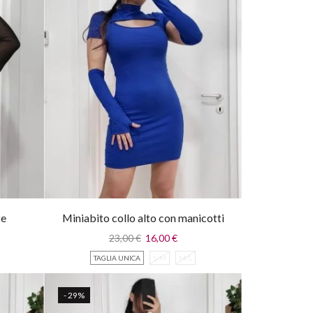
te
Miniabito collo alto con manicotti
23,00
€
16,00
€
TAGLIA UNICA
S/M
M/L
- 29%