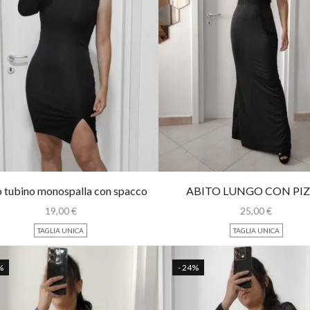
 tubino monospalla con spacco
ABITO LUNGO CON PI
19,00
€
25,00
€
TAGLIA UNICA
TAGLIA UNICA
%
- 24%