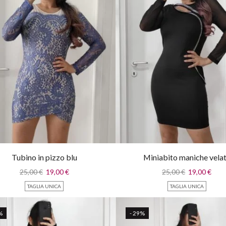
Tubino in pizzo blu
Miniabito maniche vela
25,00
€
19,00
€
25,00
€
19,00
€
TAGLIA UNICA
TAGLIA UNICA
%
- 29%