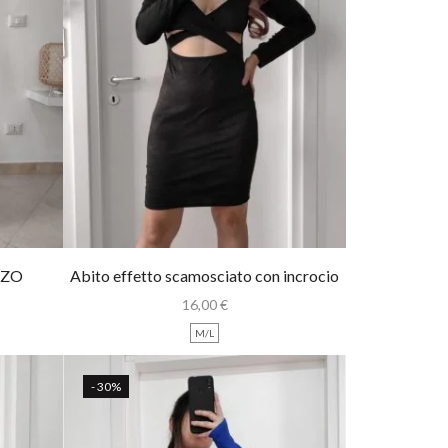
ZZO
Abito effetto scamosciato con incrocio
16,00
€
M/L
- 30%