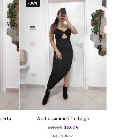
- 30%
operta
Abito asimmetrico lungo
23,00
€
16,00
€
TAGLIA UNICA