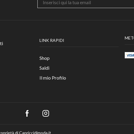
MET
LINK RAPIDI
ti
Shop
Saldi
Il mio Profilo
roprietà di Capriccidimoda.it