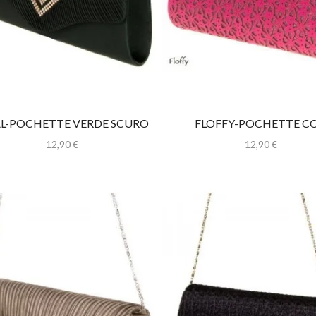
AL-POCHETTE VERDE SCURO
FLOFFY-POCHETTE C
BRILLANTINI
12,90
€
12,90
€