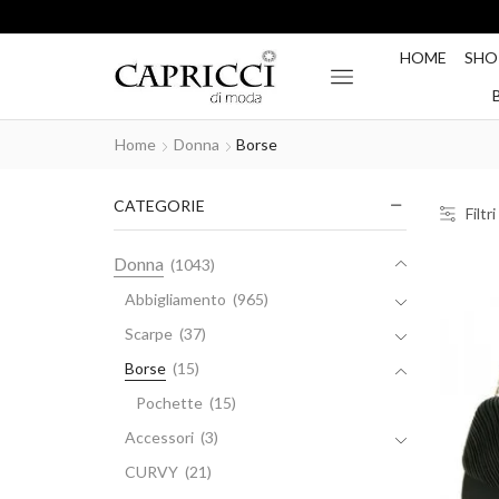
HOME
SHO
Home
Donna
Borse
CATEGORIE
Filtri
Donna
(1043)
Abbigliamento
(965)
Scarpe
(37)
Borse
(15)
Pochette
(15)
Accessori
(3)
CURVY
(21)