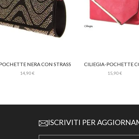
POCHETTE NERA CON STRASS
CILIEGIA-POCHETTE 
TRACOLLA
14,90
€
15,90
€
ISCRIVITI PER AGGIORNA