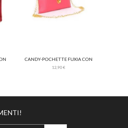
CON
CANDY-POCHETTE FUXIA CON
CATENINA
12,90
€
MENTI!