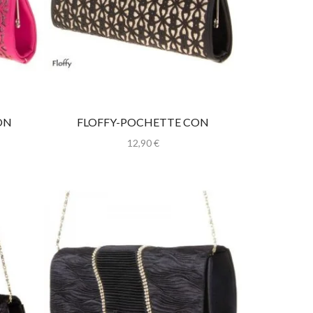
ON
FLOFFY-POCHETTE CON
BRILLANTINI
12,90
€