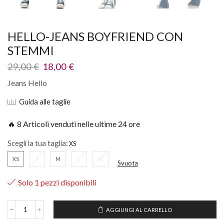
HELLO-JEANS BOYFRIEND CON
STEMMI
29,00
€
18,00
€
Jeans Hello
Guida alle taglie
🔥 8 Articoli venduti nelle ultime 24 ore
Scegli la tua taglia:
XS
S
M
L
XL
Svuota
Solo 1 pezzi disponibili
AGGIUNGI AL CARRELLO