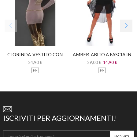
CLORINDA-VESTITO CON
AMBER-ABITO A FASCIA IN
INSERTI ORO
PIZZO CON CODA IN
24,90
€
29,00
€
14,90
€
CHIFFON
S/M
S/M
ISCRIVITI PER AGGIORNAMENTI!