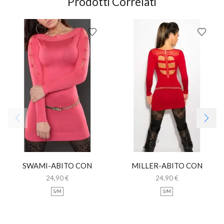
Prodotti Correlati
SWAMI-ABITO CON
MILLER-ABITO CON
FIOCCHETTI
SCHIENA NUDA E PIZZO
24,90
€
24,90
€
S/M
S/M