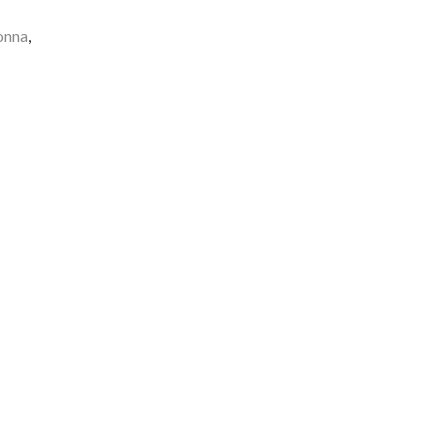
onna
,