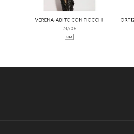
VERENA-ABITO CON FIOCCHI
ORTI
LEOPARDATI
24,90
€
S/M