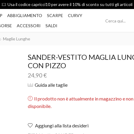
Spedizione Gratis per ordini superiori a 49€
P
ABBIGLIAMENTO
SCARPE
CURVY
BORSE
ACCESSORI
SALDI
Maglie Lunghe
SANDER-VESTITO MAGLIA LUN
CON PIZZO
24,90
€
Guida alle taglie
Il prodotto non è attualmente in magazzino e non
disponibile.
Aggiungi alla lista desideri