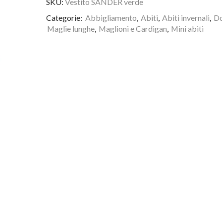
SKU:
Vestito SANDER verde
Categorie:
Abbigliamento
,
Abiti
,
Abiti invernali
,
D
Maglie lunghe
,
Maglioni e Cardigan
,
Mini abiti