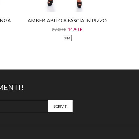
UNGA
AMBER-ABITO A FASCIA IN PIZZO
AUREL
CON CODA IN CHIFFON
29,00
€
14,90
€
S/M
MENTI!