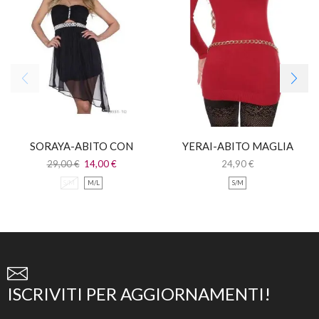
SORAYA-ABITO CON
YERAI-ABITO MAGLIA
STRASS
LUNGA CON STRASS
29,00
€
14,00
€
24,90
€
S/M
M/L
S/M
ISCRIVITI PER AGGIORNAMENTI!