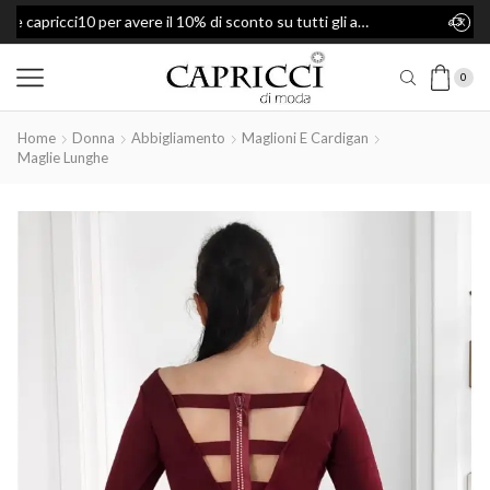
capricci10 per avere il 10% di sconto su tutti gli articoli
Spedizione Gratis per ordini superiori a 49€
0
Home
Donna
Abbigliamento
Maglioni E Cardigan
Maglie Lunghe