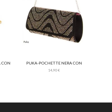
A CON
PUKA-POCHETTE NERA CON
TULIP
STRASS
14,90
€