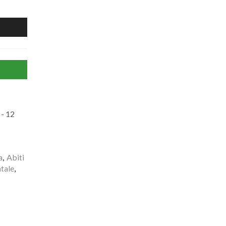
- 12
a
,
Abiti
tale
,