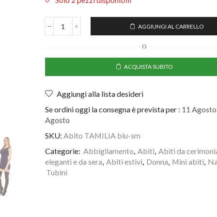
AGGIUNGI AL CARRELLO
O
ACQUISTA SUBITO
Aggiungi alla lista desideri
Se ordini oggi la consegna è prevista per :
11 Agosto 
Agosto
SKU:
Abito TAMILIA blu-sm
Categorie:
Abbigliamento
,
Abiti
,
Abiti da cerimoni
eleganti e da sera
,
Abiti estivi
,
Donna
,
Mini abiti
,
Na
Tubini