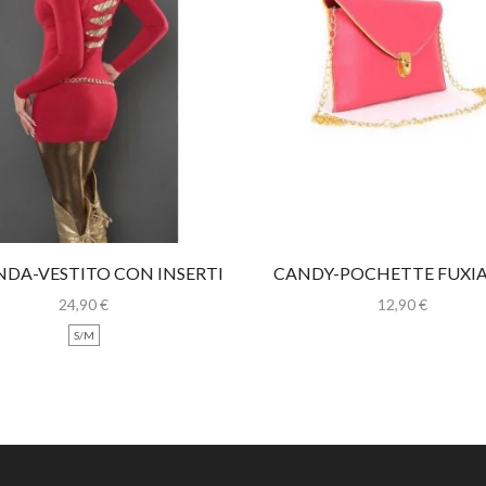
NDA-VESTITO CON INSERTI
CANDY-POCHETTE FUXI
ORO
CATENINA
24,90
€
12,90
€
S/M