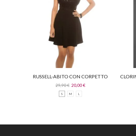
RUSSELL-ABITO CON CORPETTO
CLORI
IN PAILLETTES
29,90
€
20,00
€
S
M
L