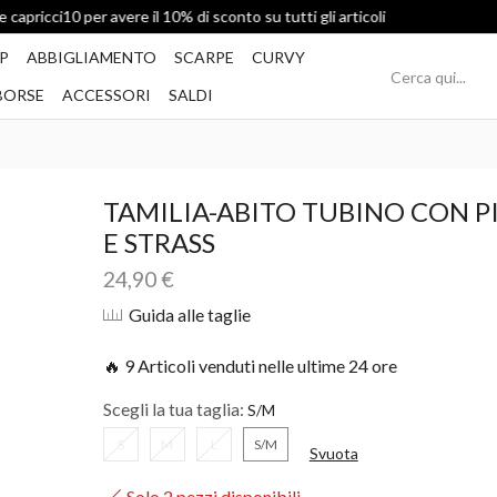
Spedizione Gratis per ordini superiori a 49€
P
ABBIGLIAMENTO
SCARPE
CURVY
BORSE
ACCESSORI
SALDI
TAMILIA-ABITO TUBINO CON P
E STRASS
24,90
€
Guida alle taglie
🔥 9 Articoli venduti nelle ultime 24 ore
Scegli la tua taglia:
S
M
L
S/M
Svuota
Solo 2 pezzi disponibili