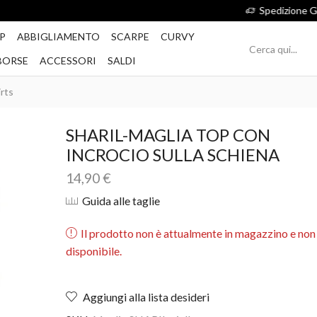
Spedizione Gratis per ordini superiori a 49€
P
ABBIGLIAMENTO
SCARPE
CURVY
BORSE
ACCESSORI
SALDI
rts
SHARIL-MAGLIA TOP CON
INCROCIO SULLA SCHIENA
14,90
€
Guida alle taglie
Il prodotto non è attualmente in magazzino e non
disponibile.
Aggiungi alla lista desideri