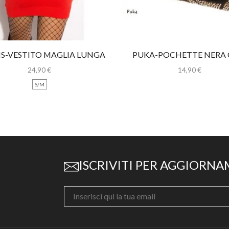
S-VESTITO MAGLIA LUNGA
PUKA-POCHETTE NERA
CON STRASS
STRASS
24,90
€
14,90
€
S/M
ISCRIVITI PER AGGIORNA