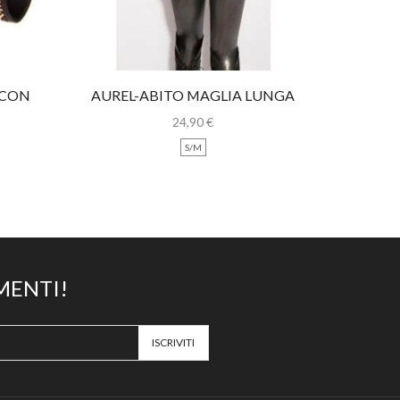
 CON
AUREL-ABITO MAGLIA LUNGA
GUNILLA
CON PIZZO
24,90
€
S/M
MENTI!