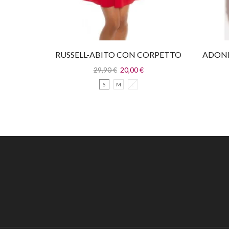
RUSSELL-ABITO CON CORPETTO
ADONI
IN PAILLETTES
29,90
€
20,00
€
S
M
L