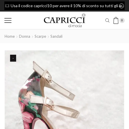
Usa il codice capricci10 per avere il 10% di sconto su tutti gli articoli
Spedizione Gratis per ordini superiori a 49€
0
Home
Donna
Scarpe
Sandali
-