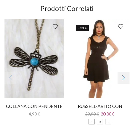
Prodotti Correlati
- 33%
COLLANA CON PENDENTE
RUSSELL-ABITO CON
LIBELLULA
CORPETTO IN PAILLETTES
4,90
€
29,90
€
20,00
€
S
M
L