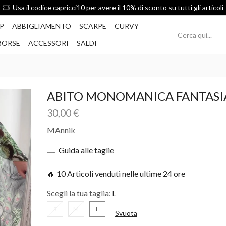
Usa il codice capricci10 per avere il 10% di sconto su tutti gli articoli
P
ABBIGLIAMENTO
SCARPE
CURVY
BORSE
ACCESSORI
SALDI
ABITO MONOMANICA FANTASI
30,00
€
MAnnik
Guida alle taglie
🔥 10 Articoli venduti nelle ultime 24 ore
Scegli la tua taglia:
S
M
L
Svuota