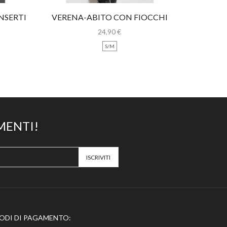
NSERTI
VERENA-ABITO CON FIOCCHI
YERAI
LEOPARDATI
24,90
€
S/M
MENTI!
ODI DI PAGAMENTO: