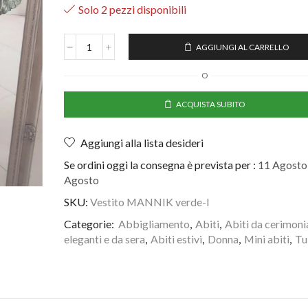
Solo 2 pezzi disponibili
AGGIUNGI AL CARRELLO
O
ACQUISTA SUBITO
Aggiungi alla lista desideri
Se ordini oggi la consegna è prevista per :
11 Agosto 
Agosto
SKU:
Vestito MANNIK verde-l
Categorie:
Abbigliamento
,
Abiti
,
Abiti da cerimoni
eleganti e da sera
,
Abiti estivi
,
Donna
,
Mini abiti
,
Tu