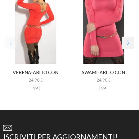
VERENA-ABITO CON
SWAMI-ABITO CON
FIOCCHI LEOPARDATI
FIOCCHETTI
24,90
€
24,90
€
S/M
S/M
ISCRIVITI PER AGGIORNAMENTI!