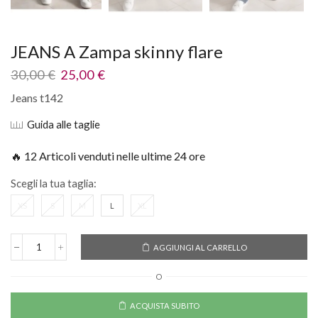
JEANS A Zampa skinny flare
30,00
€
25,00
€
Jeans t142
Guida alle taglie
🔥 12 Articoli venduti nelle ultime 24 ore
Scegli la tua taglia:
XS
S
M
L
XL
AGGIUNGI AL CARRELLO
O
ACQUISTA SUBITO