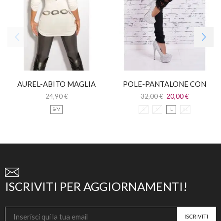
AUREL-ABITO MAGLIA
POLE-PANTALONE CON
LUNGA CON PIZZO
FIOCCHI E INSERTI
24,90
€
32,00
€
20,00
€
LEOPARDATI
S/M
S
M
L
XL
ISCRIVITI PER AGGIORNAMENTI!