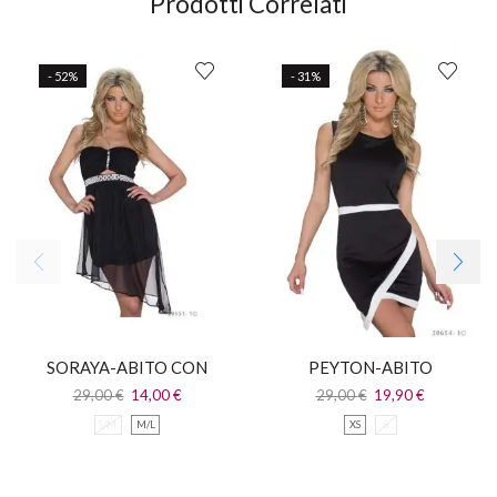
Prodotti Correlati
- 52%
- 31%
SORAYA-ABITO CON
PEYTON-ABITO
STRASS
ASIMMETRICO
29,00
€
14,00
€
29,00
€
19,90
€
GIROMANICA
S/M
M/L
XS
S