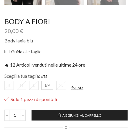
BODY A FIORI
20,00
€
Body laxia blu
Guida alle taglie
🔥 12 Articoli venduti nelle ultime 24 ore
Scegli la tua taglia:
S
M
L
S/M
XL
Svuota
Solo 1 pezzi disponibili
AGGIUNGI AL CARRELLO
O