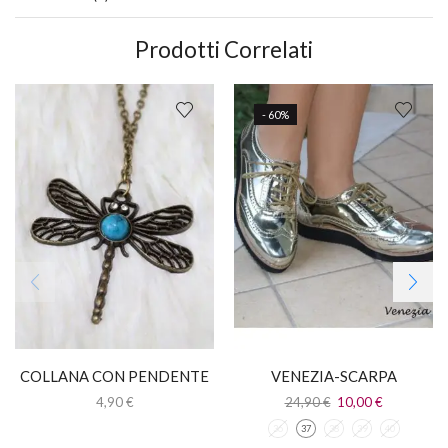
Prodotti Correlati
- 60%
COLLANA CON PENDENTE
VENEZIA-SCARPA
LIBELLULA
STRINGATA ORO
4,90
€
24,90
€
10,00
€
36
37
38
39
40