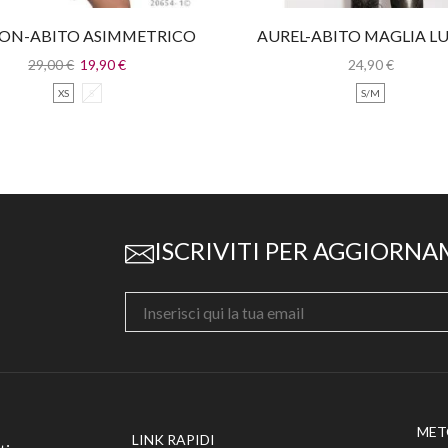
ON-ABITO ASIMMETRICO
AUREL-ABITO MAGLIA L
GIROMANICA
CON PIZZO
29,00
€
19,90
€
24,90
€
XS
S
S/M
ISCRIVITI PER AGGIORNA
MET
LINK RAPIDI