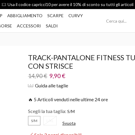
Spedizione Gratis per ordini superiori a 49€
P
ABBIGLIAMENTO
SCARPE
CURVY
BORSE
ACCESSORI
SALDI
TRACK-PANTALONE FITNESS T
CON STRISCE
14,90
€
9,90
€
Guida alle taglie
🔥 5 Articoli venduti nelle ultime 24 ore
Scegli la tua taglia:
S/M
L/XL
Svuota
Solo 2 pezzi disponibili