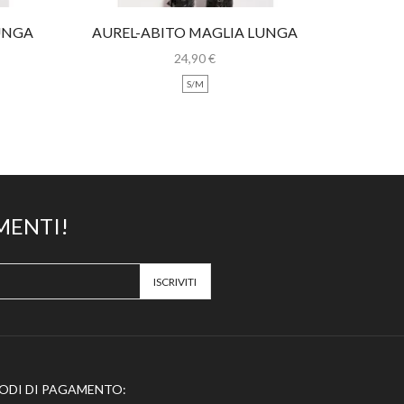
UNGA
AUREL-ABITO MAGLIA LUNGA
AMBER-A
CON PIZZO
CON
24,90
€
S/M
MENTI!
ODI DI PAGAMENTO: