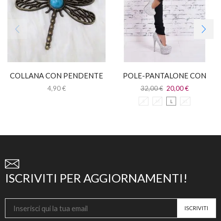
COLLANA CON PENDENTE
POLE-PANTALONE CON
LIBELLULA
FIOCCHI E INSERTI
4,90
€
32,00
€
20,00
€
LEOPARDATI
S
M
L
XL
ISCRIVITI PER AGGIORNAMENTI!