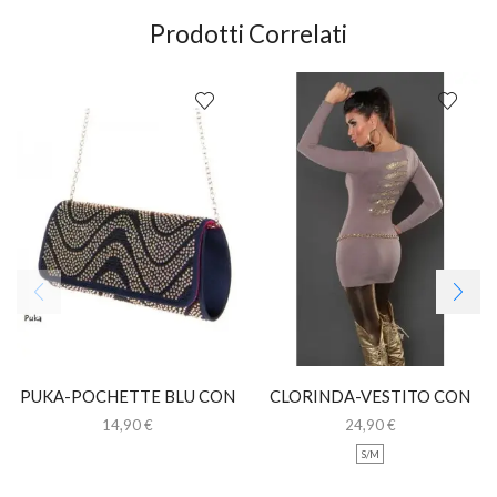
Prodotti Correlati
PUKA-POCHETTE BLU CON
CLORINDA-VESTITO CON
STRASS
INSERTI ORO
14,90
€
24,90
€
S/M