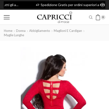
capricci10 per avere il 10% di sconto su tutti gli articoli
Spedizione Gratis per ordini superiori a 49€
0
Home
Donna
Abbigliamento
Maglioni E Cardigan
Maglie Lunghe