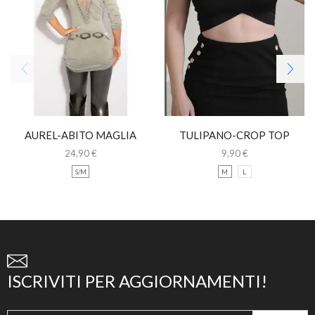
AUREL-ABITO MAGLIA
TULIPANO-CROP TOP
LUNGA CON PIZZO
NERO CON SPALLINE
24,90
€
9,90
€
S/M
M
L
ISCRIVITI PER AGGIORNAMENTI!