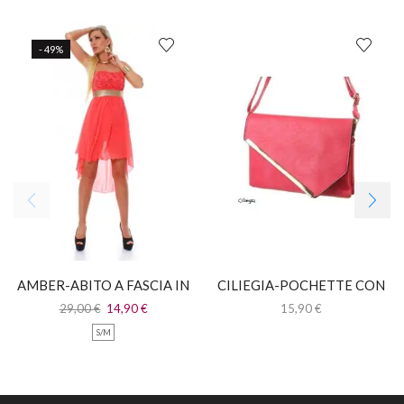
- 49%
AMBER-ABITO A FASCIA IN
CILIEGIA-POCHETTE CON
PIZZO CON CODA IN
TRACOLLA
29,00
€
14,90
€
15,90
€
CHIFFON
S/M