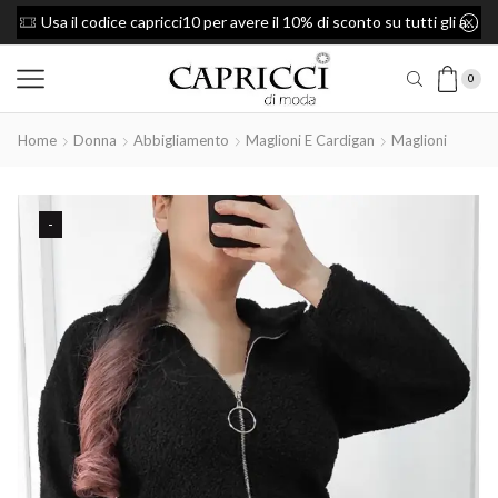
Usa il codice capricci10 per avere il 10% di sconto su tutti gli articoli
Spedizione Gratis per ordini superiori a 49
0
Home
Donna
Abbigliamento
Maglioni E Cardigan
Maglioni
-