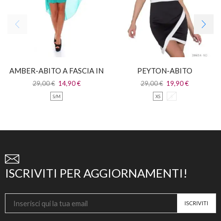
AMBER-ABITO A FASCIA IN
PEYTON-ABITO
PIZZO CON CODA IN
ASIMMETRICO
29,00
€
14,90
€
29,00
€
19,90
€
CHIFFON
GIROMANICA
S/M
XS
S
ISCRIVITI PER AGGIORNAMENTI!