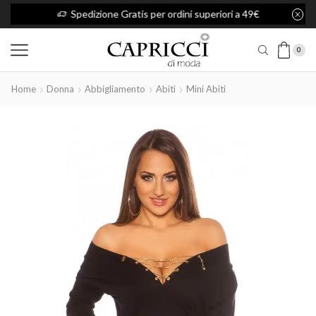
capricci10 per avere il 10% di sconto su tutti gli articoli
Spedizione Gratis per ordini superiori a 49€
0
Home
Donna
Abbigliamento
Abiti
Mini Abiti