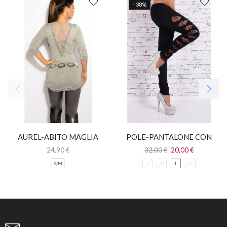
- 38%
AUREL-ABITO MAGLIA
POLE-PANTALONE CON
LUNGA CON PIZZO
FIOCCHI E INSERTI
24,90
€
32,00
€
20,00
€
LEOPARDATI
S/M
S
M
L
XL