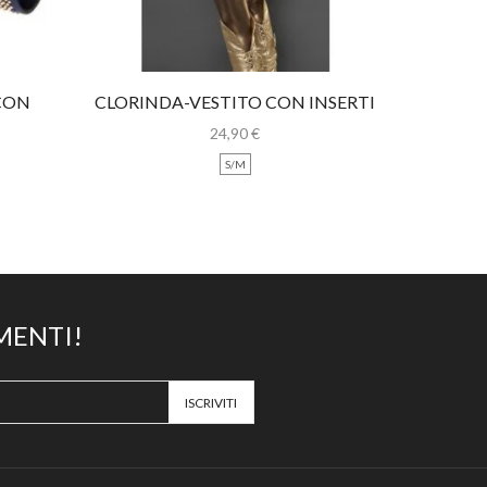
CON
CLORINDA-VESTITO CON INSERTI
AMBER-A
ORO
CON
24,90
€
S/M
MENTI!