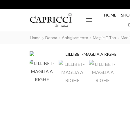
HOME
SHO
Home
Donna
Abbigliamento
Maglie E Top
Mani