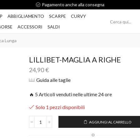
Pagamento anche alla consegna
P
ABBIGLIAMENTO
SCARPE
CURVY
BORSE
ACCESSORI
SALDI
ca Lunga
LILLIBET-MAGLIA A RIGHE
24,90
€
Guida alle taglie
🔥 5 Articoli venduti nelle ultime 24 ore
Solo 1 pezzi disponibili
AGGIUNGI AL CARRELLO
O