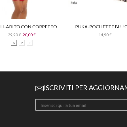
ELL-ABITO CON CORPETTO
PUKA-POCHETTE BLU 
IN PAILLETTES
STRASS
29,90
€
20,00
€
14,90
€
S
M
L
ISCRIVITI PER AGGIORNA