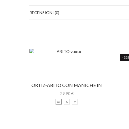
RECENSIONI (0)
- 33
ORTIZ-ABITO CON MANICHE IN
PIZZO
29,90
€
XS
S
M