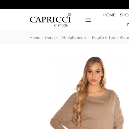
HOME
SHO
Home
Donna
Abbigliamento
Maglie E Top
Blou