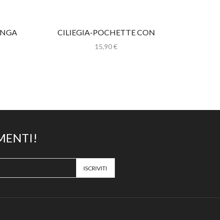
UNGA
CILIEGIA-POCHETTE CON
VEREN
TRACOLLA
15,90
€
MENTI!