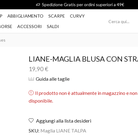
Spedizione Gratis per ordini superiori a 49€
P
ABBIGLIAMENTO
SCARPE
CURVY
BORSE
ACCESSORI
SALDI
ses
LIANE-MAGLIA BLUSA CON STR
19,90
€
Guida alle taglie
Il prodotto non è attualmente in magazzino e non
disponibile.
Aggiungi alla lista desideri
SKU:
Maglia LIANE TALPA