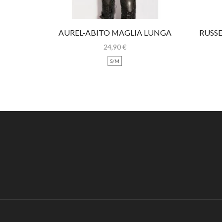
AUREL-ABITO MAGLIA LUNGA
RUSS
CON PIZZO
24,90
€
S/M