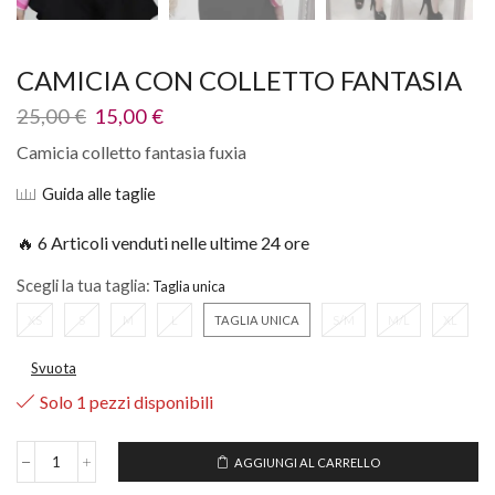
CAMICIA CON COLLETTO FANTASIA
25,00
€
15,00
€
Camicia colletto fantasia fuxia
Guida alle taglie
🔥 6 Articoli venduti nelle ultime 24 ore
Scegli la tua taglia:
XS
S
M
L
TAGLIA UNICA
S/M
M/L
XL
Svuota
Solo 1 pezzi disponibili
AGGIUNGI AL CARRELLO