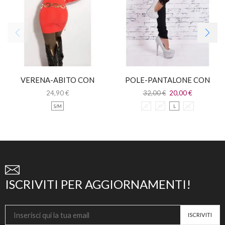
VERENA-ABITO CON
POLE-PANTALONE CON
FIOCCHI LEOPARDATI
FIOCCHI E INSERTI
24,90
€
32,00
€
20,00
€
LEOPARDATI
S/M
S
M
L
XL
ISCRIVITI PER AGGIORNAMENTI!