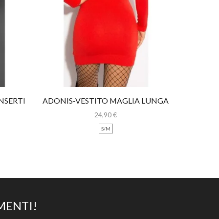
NSERTI
ADONIS-VESTITO MAGLIA LUNGA
TULIPA
CON STRASS
24,90
€
S/M
MENTI!