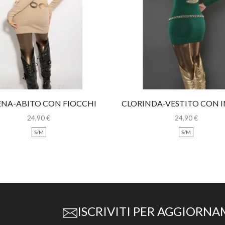
ENA-ABITO CON FIOCCHI
CLORINDA-VESTITO CON I
LEOPARDATI
ORO
24,90
€
24,90
€
S/M
S/M
ISCRIVITI PER AGGIORNA