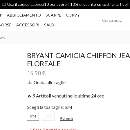
Spedizione Gratis per ordini superiori a 49€
P
ABBIGLIAMENTO
SCARPE
CURVY
BORSE
ACCESSORI
SALDI
ses
BRYANT-CAMICIA CHIFFON JE
FLOREALE
15,90
€
Guida alle taglie
🔥 9 Articoli venduti nelle ultime 24 ore
Scegli la tua taglia:
S/M
L/XL
Svuota
Solo 2 pezzi disponibili