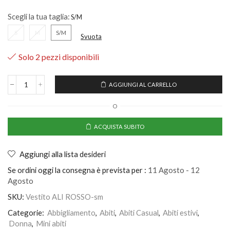
Scegli la tua taglia:
S
M
S/M
Svuota
Solo 2 pezzi disponibili
AGGIUNGI AL CARRELLO
O
ACQUISTA SUBITO
Aggiungi alla lista desideri
Se ordini oggi la consegna è prevista per :
11 Agosto - 12
Agosto
SKU:
Vestito ALI ROSSO-sm
Categorie:
Abbigliamento
,
Abiti
,
Abiti Casual
,
Abiti estivi
,
Donna
,
Mini abiti