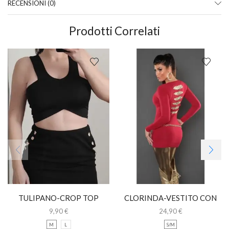
RECENSIONI (0)
Prodotti Correlati
TULIPANO-CROP TOP
CLORINDA-VESTITO CON
NERO CON SPALLINE
INSERTI ORO
9,90
€
24,90
€
M
L
S/M