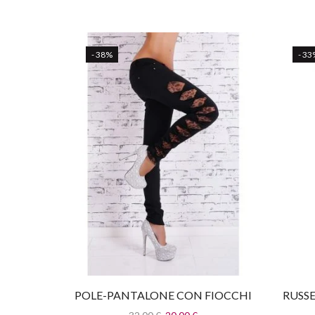
- 38%
- 33
POLE-PANTALONE CON FIOCCHI
RUSS
E INSERTI LEOPARDATI