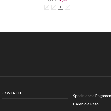
32,00
€
20,00
€
S
M
L
XL
CONTATTI
Spedizione e Pagamen
Cambio e Reso