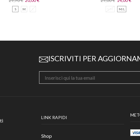
29,90
€
20,00
€
29,00
€
14,00
€
S
M
L
S/M
M/L
ISCRIVITI PER AGGIORNA
MET
LINK RAPIDI
ti
Shop