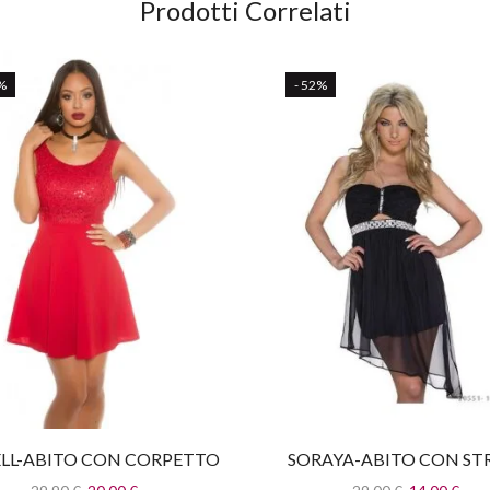
Prodotti Correlati
%
- 52%
ELL-ABITO CON CORPETTO
SORAYA-ABITO CON ST
IN PAILLETTES