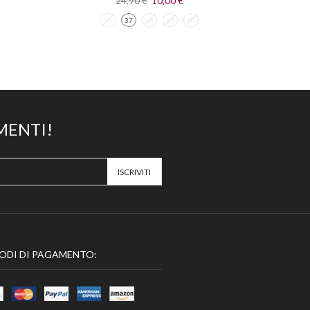
24,90
€
10,00
€
36
37
38
39
40
MENTI!
ODI DI PAGAMENTO: