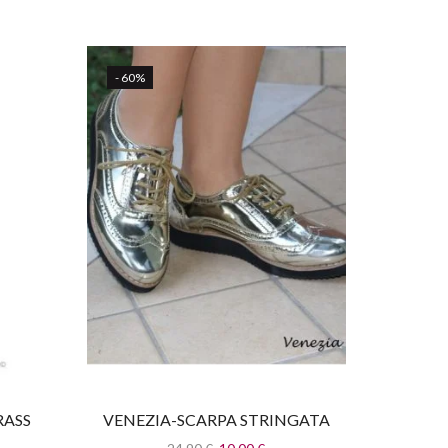
- 60%
RASS
VENEZIA-SCARPA STRINGATA
VEREN
ORO