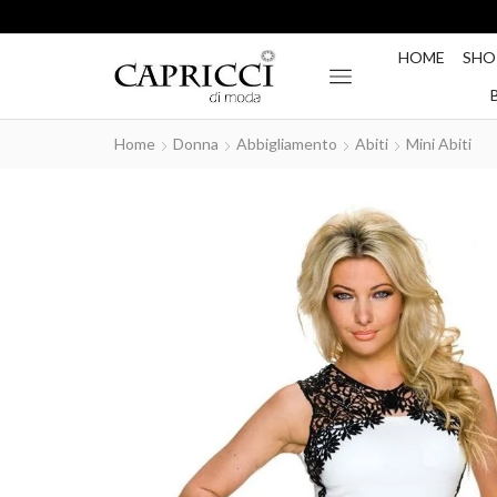
HOME
SHO
Home
Donna
Abbigliamento
Abiti
Mini Abiti