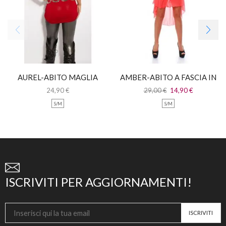
AUREL-ABITO MAGLIA
AMBER-ABITO A FASCIA IN
LUNGA CON PIZZO
PIZZO CON CODA IN
24,90
€
29,00
€
14,90
€
CHIFFON
S/M
S/M
ISCRIVITI PER AGGIORNAMENTI!