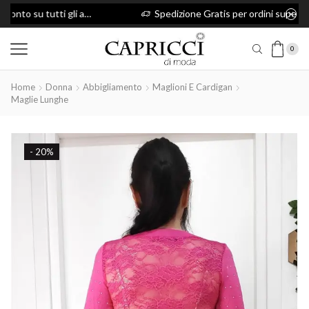
capricci10 per avere il 10% di sconto su tutti gli articoli
Spedizione Gratis per ordini superiori a 49€
0
Home
Donna
Abbigliamento
Maglioni E Cardigan
Maglie Lunghe
- 20%