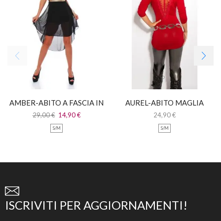
AMBER-ABITO A FASCIA IN
AUREL-ABITO MAGLIA
PIZZO CON CODA IN
LUNGA CON PIZZO
29,00
€
14,90
€
24,90
€
CHIFFON
S/M
S/M
ISCRIVITI PER AGGIORNAMENTI!