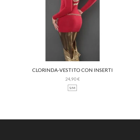
CLORINDA-VESTITO CON INSERTI
ORO
24,90
€
S/M