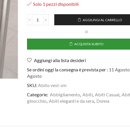
Solo 1 pezzi disponibili
AGGIUNGI AL CARRELLO
O
ACQUISTA SUBITO
Aggiungi alla lista desideri
Se ordini oggi la consegna è prevista per :
11 Agosto 
Agosto
SKU:
Abito vest-sm
Categorie:
Abbigliamento
,
Abiti
,
Abiti Casual
,
Abit
ginocchio
,
Abiti eleganti e da sera
,
Donna