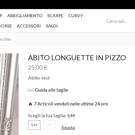
Spedizione Gratis per ordini superiori a 49€
P
ABBIGLIAMENTO
SCARPE
CURVY
BORSE
ACCESSORI
SALDI
occhio
ABITO LONGUETTE IN PIZZO
25,00
€
Abito vest
Guida alle taglie
🔥 7 Articoli venduti nelle ultime 24 ore
Scegli la tua taglia:
S/M
M/L
Svuota