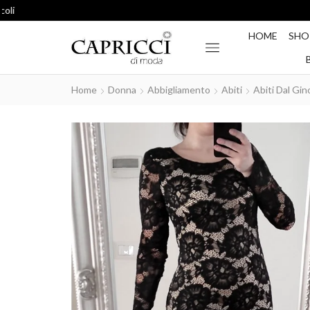
HOME
SHO
Home
Donna
Abbigliamento
Abiti
Abiti Dal Gin