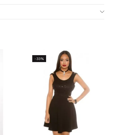
- 33%