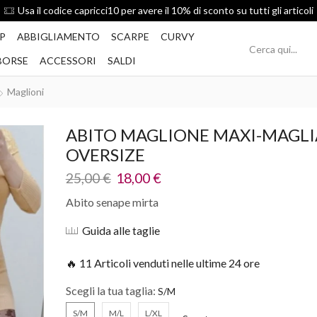
Spedizione Gratis per ordini superiori a 49€
P
ABBIGLIAMENTO
SCARPE
CURVY
BORSE
ACCESSORI
SALDI
Maglioni
ABITO MAGLIONE MAXI-MAGLI
OVERSIZE
25,00
€
18,00
€
Abito senape mirta
Guida alle taglie
🔥 11 Articoli venduti nelle ultime 24 ore
Scegli la tua taglia:
S/M
M/L
L/XL