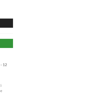
- 12
i
 e