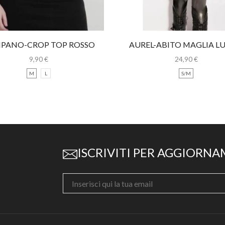
IPANO-CROP TOP ROSSO
AUREL-ABITO MAGLIA L
CON SPALLINE
CON PIZZO
9,90
€
24,90
€
M
L
S/M
ISCRIVITI PER AGGIORNA