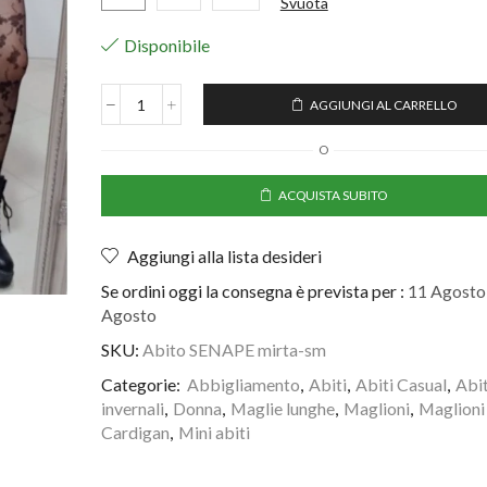
Svuota
Disponibile
AGGIUNGI AL CARRELLO
O
ACQUISTA SUBITO
Aggiungi alla lista desideri
Se ordini oggi la consegna è prevista per :
11 Agosto 
Agosto
SKU:
Abito SENAPE mirta-sm
Categorie:
Abbigliamento
,
Abiti
,
Abiti Casual
,
Abit
invernali
,
Donna
,
Maglie lunghe
,
Maglioni
,
Maglioni
Cardigan
,
Mini abiti