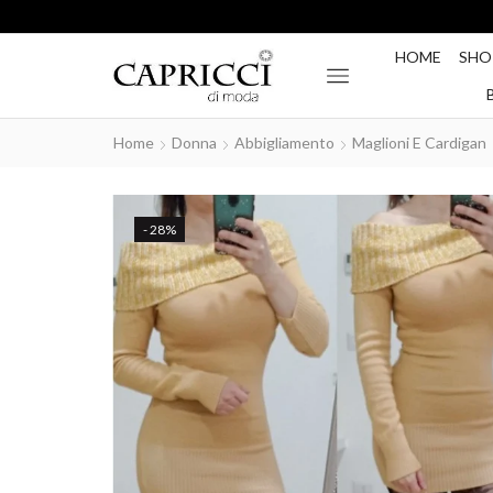
HOME
SHO
Home
Donna
Abbigliamento
Maglioni E Cardigan
- 28%