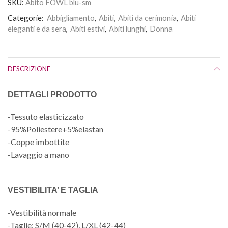
SKU:
Abito FOWL blu-sm
Categorie:
Abbigliamento
,
Abiti
,
Abiti da cerimonia
,
Abiti
eleganti e da sera
,
Abiti estivi
,
Abiti lunghi
,
Donna
DESCRIZIONE
DETTAGLI PRODOTTO
-Tessuto elasticizzato
-95%Poliestere+5%elastan
-Coppe imbottite
-Lavaggio a mano
VESTIBILITA’ E TAGLIA
-Vestibilità normale
-Taglie: S/M (40-42), L/XL (42-44)