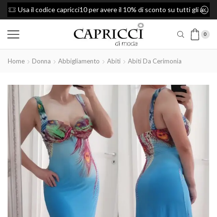
Usa il codice capricci10 per avere il 10% di sconto su tutti gli articoli
Spedizione Gratis per ordini superiori a 49€
0
Home
Donna
Abbigliamento
Abiti
Abiti Da Cerimonia