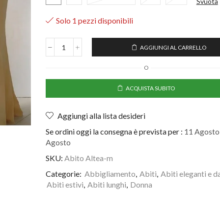
Svuota
Solo 1 pezzi disponibili
AGGIUNGI AL CARRELLO
O
ACQUISTA SUBITO
Aggiungi alla lista desideri
Se ordini oggi la consegna è prevista per :
11 Agosto 
Agosto
SKU:
Abito Altea-m
Categorie:
Abbigliamento
,
Abiti
,
Abiti eleganti e d
Abiti estivi
,
Abiti lunghi
,
Donna