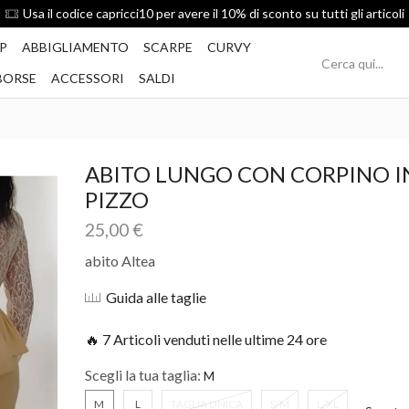
Spedizione Gratis per ordini superiori a 49€
P
ABBIGLIAMENTO
SCARPE
CURVY
BORSE
ACCESSORI
SALDI
ABITO LUNGO CON CORPINO I
PIZZO
25,00
€
abito Altea
Guida alle taglie
🔥 7 Articoli venduti nelle ultime 24 ore
Scegli la tua taglia:
M
L
TAGLIA UNICA
S/M
L/XL