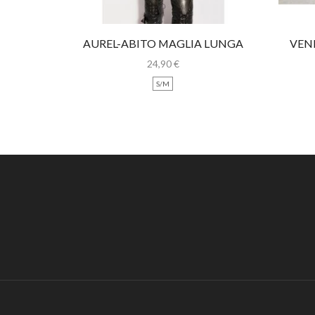
AUREL-ABITO MAGLIA LUNGA
VEN
CON PIZZO
24,90
€
S/M