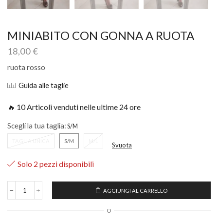
MINIABITO CON GONNA A RUOTA
18,00
€
ruota rosso
Guida alle taglie
🔥 10 Articoli venduti nelle ultime 24 ore
Scegli la tua taglia:
TAGLIA UNICA
S/M
M/L
Svuota
Solo 2 pezzi disponibili
AGGIUNGI AL CARRELLO
O