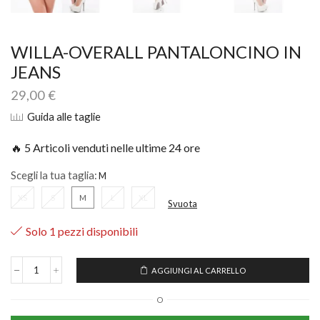
WILLA-OVERALL PANTALONCINO IN
JEANS
29,00
€
Guida alle taglie
🔥 5 Articoli venduti nelle ultime 24 ore
Scegli la tua taglia:
XS
S
M
L
XL
Svuota
Solo 1 pezzi disponibili
AGGIUNGI AL CARRELLO
O