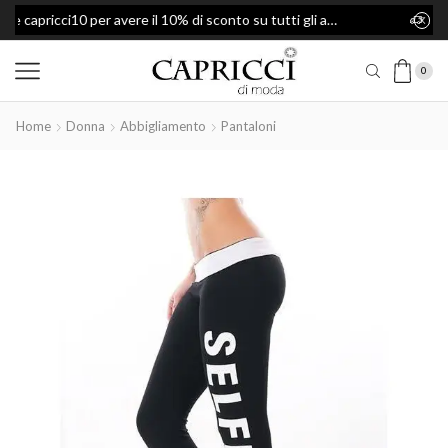
Usa il codice capricci10 per avere il 10% di sconto su tutti gli articoli
Spedizione Gratis per ordini superiori a 49€
0
Home
Donna
Abbigliamento
Pantaloni