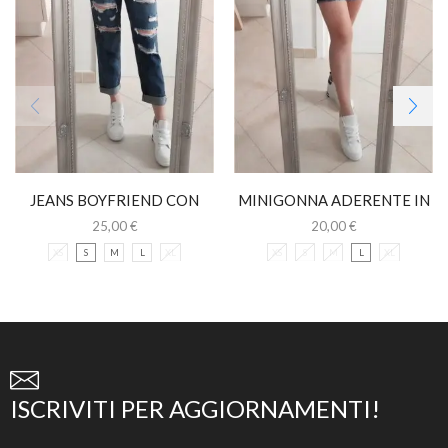
JEANS BOYFRIEND CON
MINIGONNA ADERENTE IN
STRAPPI
JEANS
25,00
€
20,00
€
XS
S
M
L
XL
XS
S
M
L
XL
ISCRIVITI PER AGGIORNAMENTI!