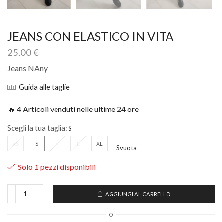
JEANS CON ELASTICO IN VITA
25,00
€
Jeans NAny
Guida alle taglie
🔥 4 Articoli venduti nelle ultime 24 ore
Scegli la tua taglia:
XS
S
M
L
XL
Svuota
Solo 1 pezzi disponibili
AGGIUNGI AL CARRELLO
O