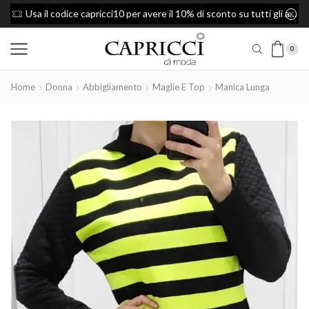
Usa il codice capricci10 per avere il 10% di sconto su tutti gli articoli
Spedizione Gratis per ordini superiori a 49€
0
Home
Donna
Abbigliamento
Maglie E Top
Manica Lunga