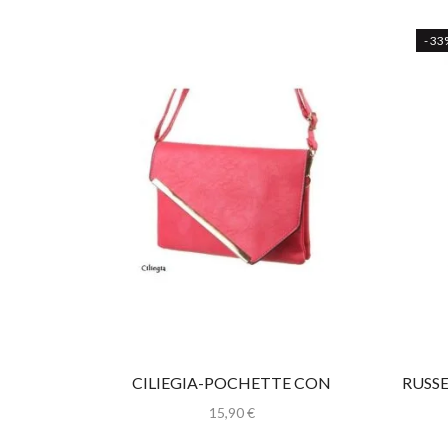
- 33
CILIEGIA-POCHETTE CON
RUSS
TRACOLLA
15,90
€