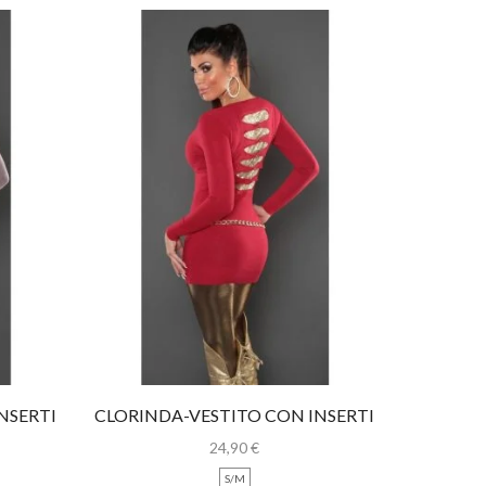
NSERTI
CLORINDA-VESTITO CON INSERTI
ORTIZ-
ORO
24,90
€
S/M