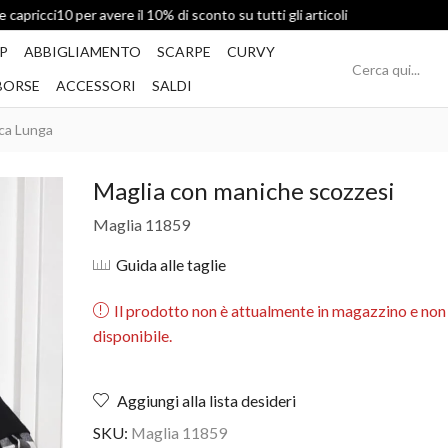
Spedizione Gratis per ordini superiori a 49€
P
ABBIGLIAMENTO
SCARPE
CURVY
BORSE
ACCESSORI
SALDI
ca Lunga
Maglia con maniche scozzesi
Maglia 11859
Guida alle taglie
Il prodotto non è attualmente in magazzino e non
disponibile.
Aggiungi alla lista desideri
SKU:
Maglia 11859