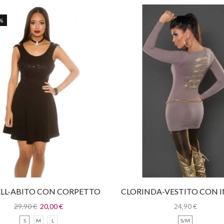
%
ELL-ABITO CON CORPETTO
CLORINDA-VESTITO CON I
IN PAILLETTES
ORO
29,90
€
20,00
€
24,90
€
S
M
L
S/M