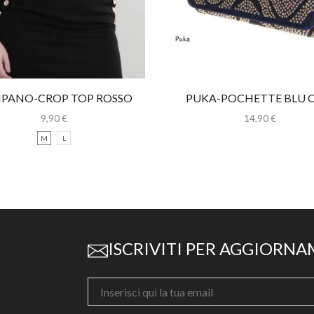
IPANO-CROP TOP ROSSO
PUKA-POCHETTE BLU 
CON SPALLINE
STRASS
9,90
€
14,90
€
M
L
ISCRIVITI PER AGGIORNA