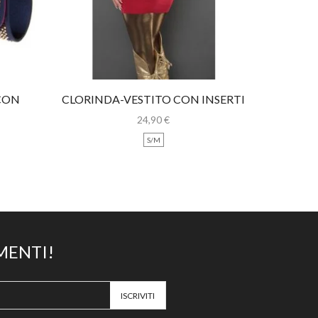
CON
CLORINDA-VESTITO CON INSERTI
AUREL
ORO
24,90
€
S/M
MENTI!