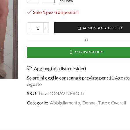
Svuota
Solo 1 pezzi disponibili
AGGIUNGI AL CARRELLO
O
ACQUISTA SUBITO
Aggiungi alla lista desideri
Se ordini oggi la consegna è prevista per :
11 Agosto 
Agosto
SKU:
Tuta DONAV NERO-lxl
Categorie:
Abbigliamento
,
Donna
,
Tute e Overall