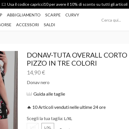
Spedizione Gratis per ordini superiori a 49€
P
ABBIGLIAMENTO
SCARPE
CURVY
BORSE
ACCESSORI
SALDI
DONAV-TUTA OVERALL CORTO
PIZZO IN TRE COLORI
14,90
€
Donav nero
Guida alle taglie
🔥 10 Articoli venduti nelle ultime 24 ore
Scegli la tua taglia:
S/M
L/XL