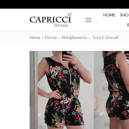
HOME
SHO
Home
Donna
Abbigliamento
Tute E Overall