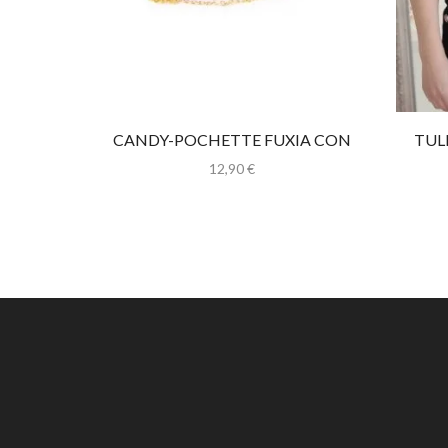
CANDY-POCHETTE FUXIA CON
TUL
CATENINA
12,90
€