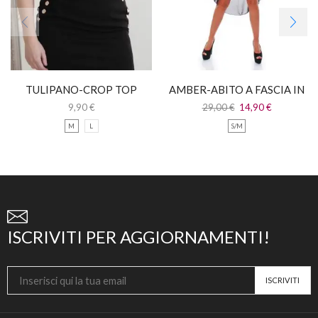
TULIPANO-CROP TOP
AMBER-ABITO A FASCIA IN
ROSSO CON SPALLINE
PIZZO CON CODA IN
9,90
€
29,00
€
14,90
€
CHIFFON
M
L
S/M
ISCRIVITI PER AGGIORNAMENTI!