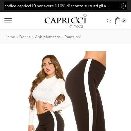
Usa il codice capricci10 per avere il 10% di sconto su tutti gli articoli
Spedizione Gratis per ordini superiori a 49€
0
Home
Donna
Abbigliamento
Pantaloni